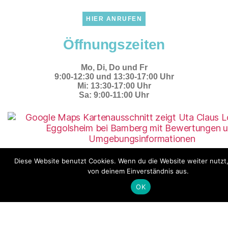
HIER ANRUFEN
Öffnungszeiten
Mo, Di, Do und Fr
9:00-12:30 und 13:30-17:00 Uhr
Mi: 13:30-17:00 Uhr
Sa: 9:00-11:00 Uhr
Diese Website benutzt Cookies. Wenn du die Website weiter nutzt
So war es früher
von deinem Einverständnis aus.
OK